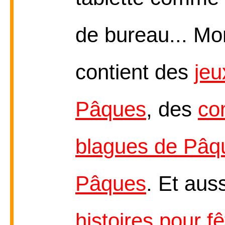
de bureau... M
contient des
jeu
Pâques
, des
co
blagues de Pâq
Pâques
. Et aus
histoires pour f