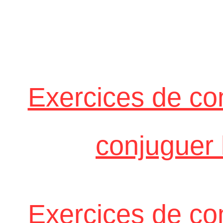
Exercices de con
conjuguer 
Exercices de con