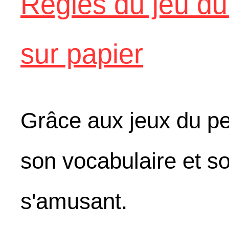
Règles du jeu du
sur papier
Grâce aux jeux du pen
son vocabulaire et s
s'amusant.