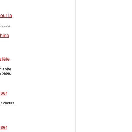
our la
 à papa
rhino
 fête
 la fête
à papa.
iser
es coeurs.
iser