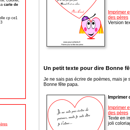
te, colorier,
 sa
carte de
Imprimer e
des pères
lle cp ce1
Version te
 3
Un petit texte pour dire Bonne f
Je ne sais pas écrire de poèmes, mais je sa
Bonne fête papa.
Imprimer c
I
mprimer et
des pères
Texte en i
joli colori
mères