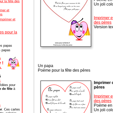
ur la fête des
Un joli col
imer et
es
Imprimer e
imprimer et
des pères
Version te
es pour la
es papas
s papas
s
 !
Un papa
.
Poème pour la fête des pères
S
s
Imprimer 
 Idées pour
pères
e de fête
à
I
mprimer et
des pères
s
Poème en 
er
. Ces cartes
Un joli col