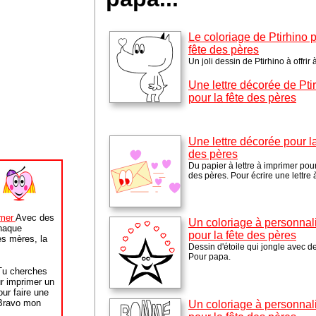
Le coloriage de Ptirhino p
fête des pères
Un joli dessin de Ptirhino à offrir
Une lettre décorée de Pti
pour la fête des pères
Une lettre décorée pour la
des pères
Du papier à lettre à imprimer pour
des pères. Pour écrire une lettre 
r
imer
Avec des
Un coloriage à personnal
haque
pour la fête des pères
es mères, la
Dessin d'étoile qui jongle avec d
Pour papa.
u cherches
r imprimer un
our faire une
 Bravo mon
Un coloriage à personnal