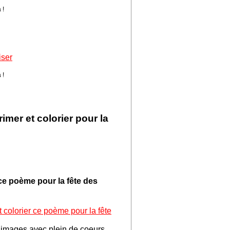
 !
iser
 !
imer et colorier pour la
ce poème pour la fête des
 colorier ce poème pour la fête
images avec plein de coeurs.