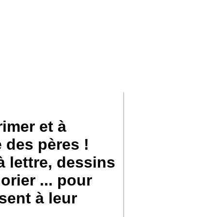
rimer et à
e des pères !
 lettre, dessins
rier ... pour
sent à leur