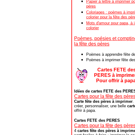
Papier à lettre à imprimer po
pères
Coloriages : poèmes à impr
colorier pour la fête des pèr
Mots d'amour pour papa, à 
colorier
Poèmes, poésies et comptin
la fête des pères
Poèmes à apprendre fête d
Poèmes à imprimer
fête de
Cartes FETE de
PERES à imprimer
Pour offrir à papa
Idées de cartes FETE des PERE
Cartes pour la fête des père
Carte fête des pères à imprimer
.
créer, personnaliser, une belle
cart
offrir à papa.
Cartes FETE des PERES
Cartes pour la fête des père
4
cartes fête des pères à imprim