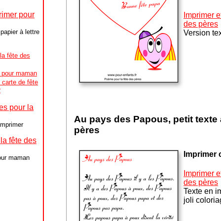
primer pour
Imprimer et
des pères
papier à lettre
Version te
la fête des
r pour maman
 carte de fête
r
es pour la
Au pays des Papous, petit texte
imprimer
pères
a fête des
Imprimer c
pour maman
Imprimer et
des pères
Texte en i
joli colori