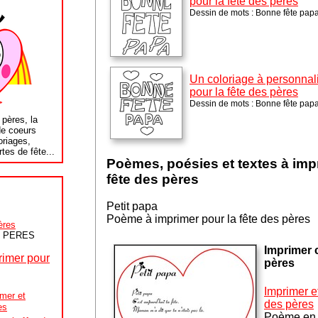
pour la fête des pères
Dessin de mots : Bonne fête papa
Un coloriage à personnal
pour la fête des pères
Dessin de mots : Bonne fête papa
 pères, la
de coeurs
oriages,
tes de fête...
Poèmes, poésies et textes à impr
fête des pères
Petit papa
Poème à imprimer pour la fête des pères
ères
es PERES
Imprimer 
primer pour
pères
I
mprimer et
imer et
des pères
es
Poème en 