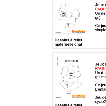
Jeux 
PAQUE
Un
de
gs).
Ce
je
simple
Dessins à relier
maternelle
chat
Jeux 
PAQUE
Un
de
(ps ms
Ce
je
L'enfa
Jeu de
cycle2
Dessins à relier