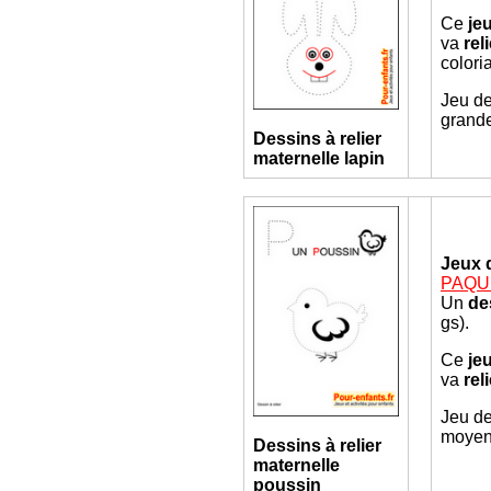
Ce
je
va
rel
colori
Jeu de
grande
Dessins à relier
maternelle
lapin
Jeux 
PAQUE
Un
de
gs).
Ce
je
va
rel
Jeu de
moyenn
Dessins à relier
maternelle
poussin