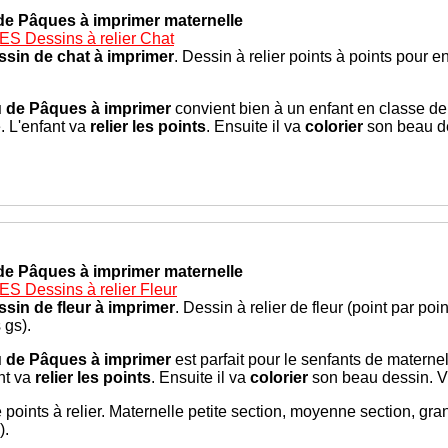
de Pâques à imprimer maternelle
S Dessins à relier Chat
ssin de chat à imprimer
. Dessin à relier points à points pour 
u de Pâques à imprimer
convient bien à un enfant en classe de
. L'enfant va
relier les points
. Ensuite il va
colorier
son beau de
de Pâques à imprimer maternelle
S Dessins à relier Fleur
ssin de fleur à imprimer
. Dessin à relier de fleur (point par po
 gs).
u de Pâques à imprimer
est parfait pour le senfants de maternel
nt va
relier les points
. Ensuite il va
colorier
son beau dessin. Vi
 points à relier. Maternelle petite section, moyenne section, gra
).