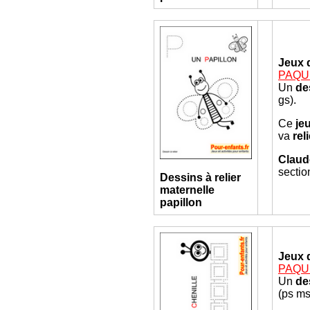
Jeux 
PAQUES
Un
de
gs).
Ce
je
va
rel
Claud
sectio
Dessins à relier
maternelle
papillon
Jeux 
PAQUES
Un
de
(ps ms