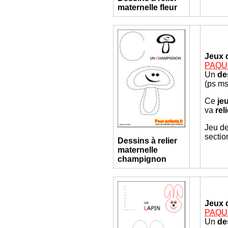
maternelle
fleur
Jeux 
PAQUE
Un
de
(ps ms
Ce
je
va
rel
Jeu de
sectio
Dessins à relier
maternelle
champignon
Jeux 
PAQUE
Un
de