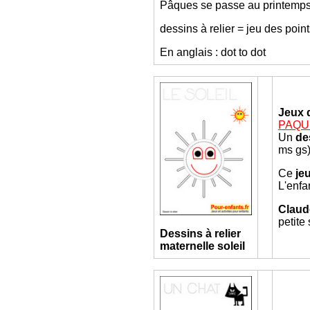
Pâques se passe au printemps. 
dessins à relier = jeu des point
En anglais : dot to dot
Jeux 
PAQUES
Un
de
ms gs)
Ce
je
L'enfa
Claud
petite
Dessins à relier
maternelle
soleil