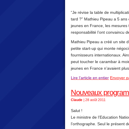
“Je révise la table de multiplic
tard ?” Mathieu Pipeau a 5 ans 
jeunes en France, les mesures 
responsabilité l’ont convaincu de
Mathieu Pipeau a créé un site 
petite start-up qui monte négo
fournisseurs internationaux. Ain
peut toucher le carambar à moins
jeunes en France n’avaient plus
Lire l’article en entier
Envoyer p
Nouveaux program
Claude
| 28 août 2011
Salut !
Le ministre de l’Education Natio
l’orthographe. Seul le présent d