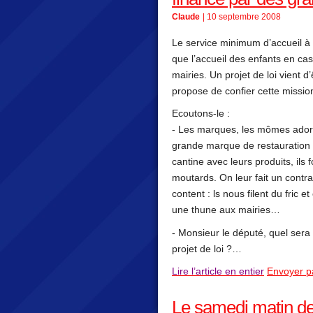
Claude
| 10 septembre 2008
Le service minimum d’accueil à l’
que l’accueil des enfants en ca
mairies. Un projet de loi vient 
propose de confier cette missi
Ecoutons-le :
- Les marques, les mômes ador
grande marque de restauration ra
cantine avec leurs produits, ils
moutards. On leur fait un contr
content : ls nous filent du fric 
une thune aux mairies…
- Monsieur le député, quel sera
projet de loi ?…
Lire l’article en entier
Envoyer p
Le samedi matin de