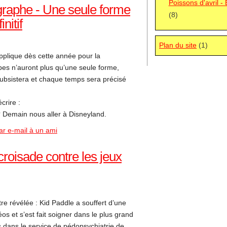
Poissons d'avril -
graphe - Une seule forme
(8)
initif
Plan du site
(1)
pplique dès cette année pour la
bes n’auront plus qu’une seule forme,
 subsistera et chaque temps sera précisé
crire :
? Demain nous aller à Disneyland.
ar e-mail à un ami
croisade contre les jeux
re révélée : Kid Paddle a souffert d’une
s et s’est fait soigner dans le plus grand
s dans le service de pédopsychiatrie de