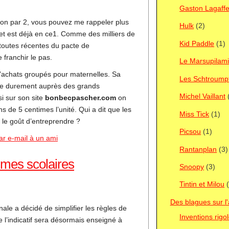
Gaston Lagaff
ation par 2, vous pouvez me rappeler plus
Hulk
(2)
et est déjà en ce1. Comme des milliers de
Kid Paddle
(1)
toutes récentes du pacte de
 franchir le pas.
Le Marsupilam
d’achats groupés pour maternelles. Sa
Les Schtroump
cie durement auprès des grands
Michel Vaillant
si sur son site
bonbecpascher.com
on
 de 5 centimes l’unité. Qui a dit que les
Miss Tick
(1)
 le goût d’entreprendre ?
Picsou
(1)
ar e-mail à un ami
Rantanplan
(3)
mes scolaires
Snoopy
(3)
Tintin et Milou
(
Des blagues sur l'
nale a décidé de simplifier les règles de
Inventions rigo
e l’indicatif sera désormais enseigné à