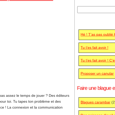
Hé ! T’as pas oublié
Tu t’es fait avoir !
Tu t’es fait avoir ! C’
Proposer un canular
Faire une blague e
e pas assez le temps de jouer ? Des éditeurs
pour toi. Tu tapes ton problème et des
Blagues carambar
(2
luce ! La connexion et la communication