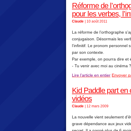
Réforme de l’ortho
pour les verbes, l’inf
Claude
| 10 août 2011
La réforme de l’orthographe s’a
conjugaison. Désormais les ver
l’infinitif. Le pronom personnel
par son contexte.
Par exemple, on pourra dire et é
- Tu venir avec moi au cinéma 
Lire l’article en entier
Envoyer p
Kid Paddle part en 
vidéos
Claude
| 12 mars 2009
La nouvelle vient seulement d’êt
grave dépendance aux jeux vidéo
secret. Il a passé plus de 6 moi