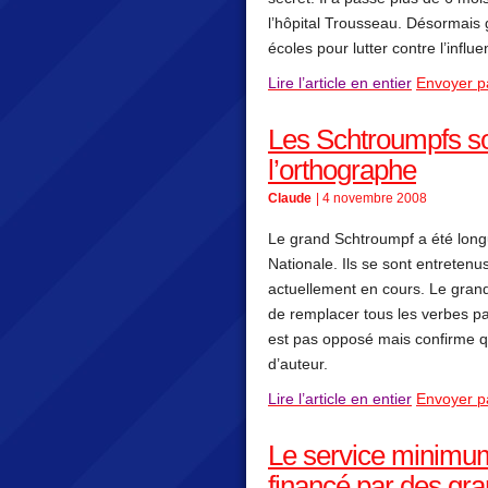
l’hôpital Trousseau. Désormais 
écoles pour lutter contre l’inf
Lire l’article en entier
Envoyer p
Les Schtroumpfs so
l’orthographe
Claude
| 4 novembre 2008
Le grand Schtroumpf a été longu
Nationale. Ils se sont entretenu
actuellement en cours. Le gran
de remplacer tous les verbes pa
est pas opposé mais confirme q
d’auteur.
Lire l’article en entier
Envoyer p
Le service minimum 
financé par des gr