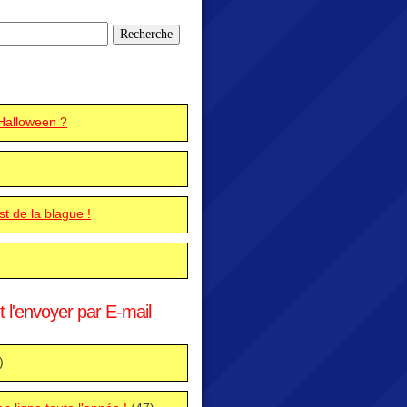
 Halloween ?
est de la blague !
t l'envoyer par E-mail
)