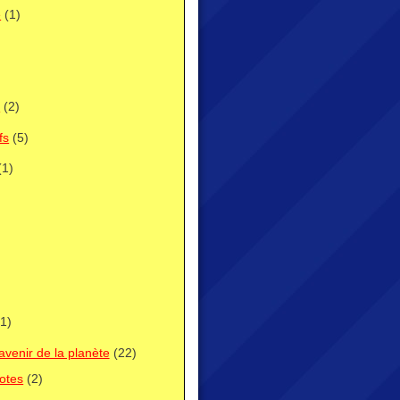
e
(1)
i
(2)
fs
(5)
(1)
1)
avenir de la planète
(22)
lotes
(2)