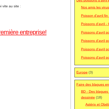
Des poissons d'avril e
 vite au site :
Nos amis les virus
Poisson d'avril fi
Poissons d'avril -
remière entreprise!
Poissons d'avril 
Poissons d'avril p
Poissons d'avril p
Poissons d'avril 
Europe
(3)
Faire des blagues en
BD - Des blagues 
dessinée
(18)
Astérix et Obél