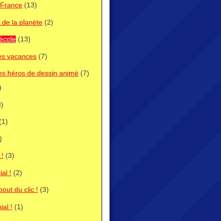
n France
(13)
de la planète
(2)
école
(13)
es vacances
(7)
es héros de dessin animé
(7)
)
)
(1)
)
 !
(3)
al !
(2)
out du clic !
(3)
ial !
(1)