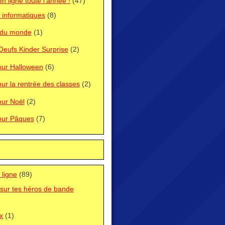
n ligne toute l'année !
(47)
 informatiques
(8)
n du monde
(1)
 Oeufs Kinder Surprise
(2)
pour Halloween
(6)
our la rentrée des classes
(2)
our Noël
(2)
pour Pâques
(7)
 ligne
(89)
sur tes héros de bande
ix
(1)