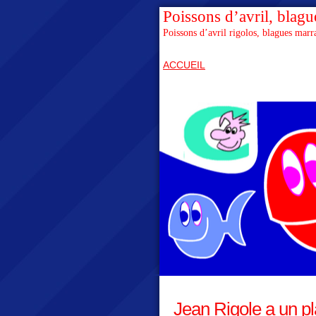
Poissons d’avril, blague
Poissons d’avril rigolos, blagues marr
ACCUEIL
Jean Rigole a un pl