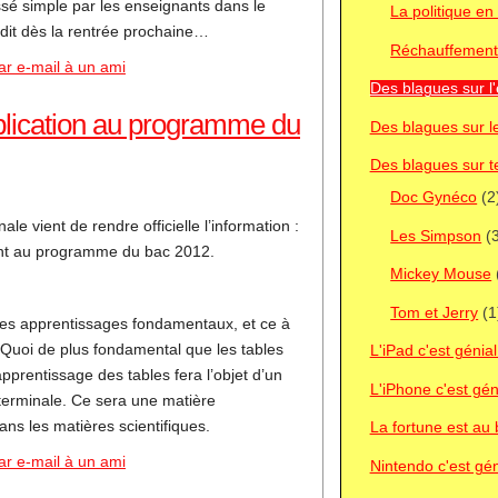
ssé simple par les enseignants dans le
La politique e
rdit dès la rentrée prochaine…
Réchauffement 
ar e-mail à un ami
Des blagues sur l'
iplication au programme du
Des blagues sur l
Des blagues sur t
Doc Gynéco
(2
ale vient de rendre officielle l’information :
Les Simpson
(3
ront au programme du bac 2012.
Mickey Mouse
Tom et Jerry
(1
r les apprentissages fondamentaux, et ce à
. Quoi de plus fondamental que les tables
L'iPad c'est génial
apprentissage des tables fera l’objet d’un
L'iPhone c'est géni
terminale. Ce sera une matière
ans les matières scientifiques.
La fortune est au b
ar e-mail à un ami
Nintendo c'est gén