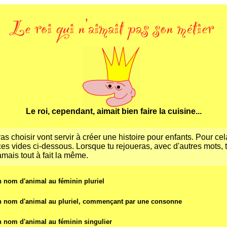
Le roi, cependant, aimait bien faire la
cuisine...
as choisir vont servir à créer une histoire pour enfants. Pour ce
es vides ci-dessous. Lorsque tu rejoueras, avec d'autres mots, t
amais tout à fait la même.
 nom d'animal au féminin pluriel
n
nom d'animal au pluriel, commençant par une consonne
n
nom d'animal au féminin singulier