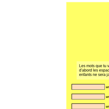
Les mots que tu v
d'abord les espac
enfants ne sera j
un
u
u