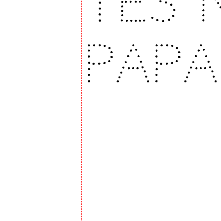
tes 
papa