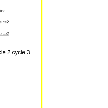
ire
re ce2
re ce2
le 2 cycle 3