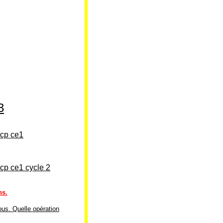
3
cp ce1
cp ce1 cycle 2
ns.
ous. Quelle opération