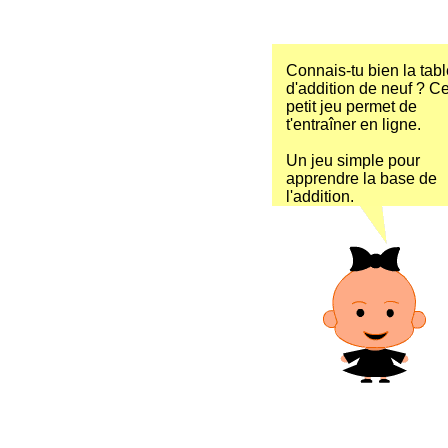
Connais-tu bien la tabl
d'addition de neuf ? C
petit jeu permet de
t'entraîner en ligne.
Un jeu simple pour
apprendre la base de
l'addition.