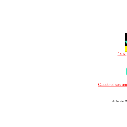
Jeux 
Claude et ses ami
© Claude M