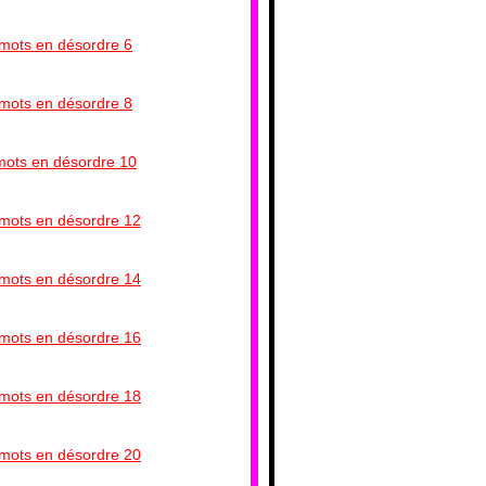
e mots en désordre 6
e mots en désordre 8
 mots en désordre 10
e mots en désordre 12
e mots en désordre 14
e mots en désordre 16
e mots en désordre 18
e mots en désordre 20