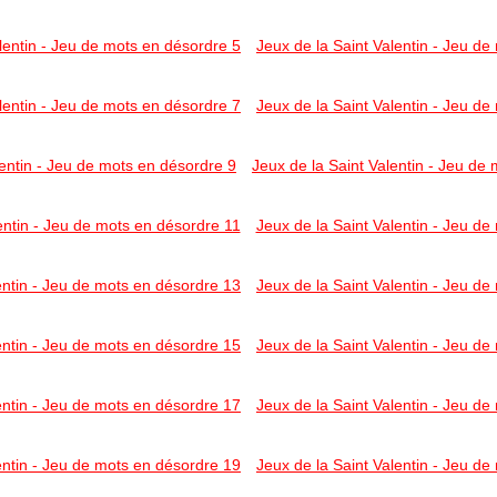
lentin - Jeu de mots en désordre 5
Jeux de la Saint Valentin - Jeu d
lentin - Jeu de mots en désordre 7
Jeux de la Saint Valentin - Jeu d
lentin - Jeu de mots en désordre 9
Jeux de la Saint Valentin - Jeu de
entin - Jeu de mots en désordre 11
Jeux de la Saint Valentin - Jeu d
entin - Jeu de mots en désordre 13
Jeux de la Saint Valentin - Jeu d
entin - Jeu de mots en désordre 15
Jeux de la Saint Valentin - Jeu d
entin - Jeu de mots en désordre 17
Jeux de la Saint Valentin - Jeu d
entin - Jeu de mots en désordre 19
Jeux de la Saint Valentin - Jeu d