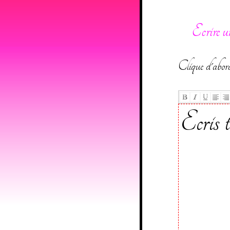
Ecrire u
Clique d'abord
Ecris to