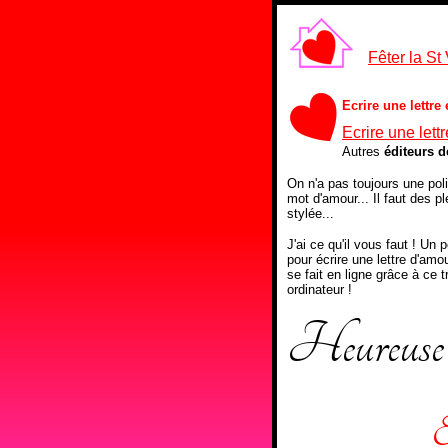
Fêter la St
Ecrire une lettre
Ecrire une lett
Autres
éditeurs d
On n'a pas toujours une poli
mot d'amour... Il faut des pl
stylée...
J'ai ce qu'il vous faut ! Un p
pour écrire une lettre d'amo
se fait en ligne grâce à ce t
ordinateur !
Heureuse 
E