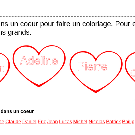
s un coeur pour faire un coloriage. Pour 
ns grands.
 dans un coeur
he
Claude
Daniel
Eric
Jean
Lucas
Michel
Nicolas
Patrick
Phili