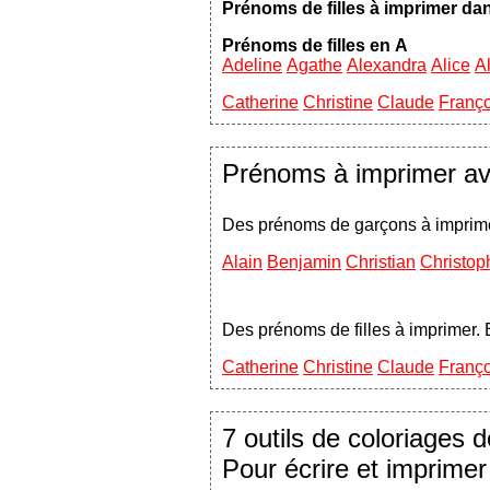
Prénoms de filles à imprimer da
Prénoms de filles en A
Adeline
Agathe
Alexandra
Alice
Al
Catherine
Christine
Claude
Franç
Prénoms à imprimer av
Des prénoms de garçons à imprime
Alain
Benjamin
Christian
Christop
Des prénoms de filles à imprimer
Catherine
Christine
Claude
Franç
7 outils de coloriages 
Pour écrire et imprimer