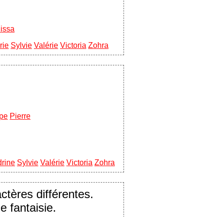
issa
rie
Sylvie
Valérie
Victoria
Zohra
ppe
Pierre
rine
Sylvie
Valérie
Victoria
Zohra
ctères différentes.
e fantaisie.