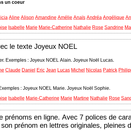
ns un coeur
icia
Aline
Alison
Amandine
Amélie
Anaïs
Andréa
Angélique
An
oise
Isabelle
Marie
Marie-Catherine
Nathalie
Rose
Sandrine
Ma
ec le texte Joyeux NOEL
r. Exemples : Joyeux NOEL Alain. Joyeux Noël Lucas.
he
Claude
Daniel
Eric
Jean
Lucas
Michel
Nicolas
Patrick
Phili
. Exemples : Joyeux NOEL Marie. Joyeux Noël Sophie.
oise
Isabelle
Marie-Catherine
Marie
Martine
Nathalie
Rose
Sand
de prénoms en ligne. Avec 7 polices de cara
 son prénom en lettres originales, pleines d