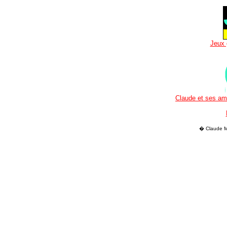
Jeux 
Claude et ses ami
� Claude M