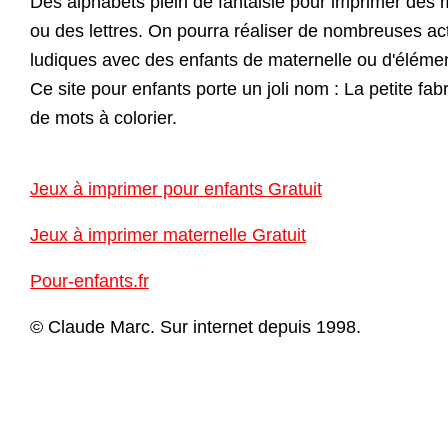
Des alphabets plein de fantaisie pour imprimer des 
ou des lettres. On pourra réaliser de nombreuses act
ludiques avec des enfants de maternelle ou d'élémen
Ce site pour enfants porte un joli nom : La petite fab
de mots à colorier.
Jeux à imprimer pour enfants Gratuit
Jeux à imprimer maternelle Gratuit
Pour-enfants.fr
© Claude Marc. Sur internet depuis 1998.