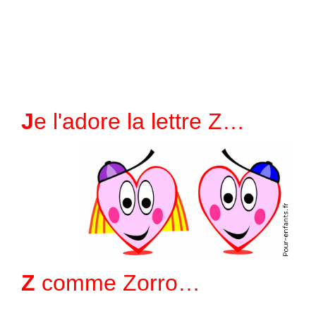
Je l'adore la lettre Z…
Z comme Zorro…