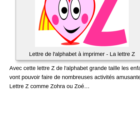
Lettre de l'alphabet à imprimer - La lettre Z
Avec cette lettre Z de l'alphabet grande taille les enf
vont pouvoir faire de nombreuses activités amusant
Lettre Z comme Zohra ou Zoé…