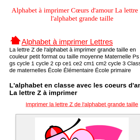
Alphabet à imprimer Cœurs d'amour La lettre
l'alphabet grande taille
Alphabet à imprimer Lettres
La lettre Z de l'alphabet à imprimer grande taille en
couleur petit format ou taille moyenne Maternelle P
gs cycle 1 cycle 2 cp ce1 ce2 cm1 cm2 cycle 3 Clas
de maternelles École Élémentaire École primaire
L'alphabet en classe avec les coeurs d'
La lettre Z à imprimer
Imprimer la lettre Z de l'alphabet grande taille