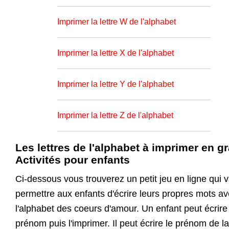
Imprimer la lettre W de l'alphabet
Imprimer la lettre X de l'alphabet
Imprimer la lettre Y de l'alphabet
Imprimer la lettre Z de l'alphabet
Les lettres de l'alphabet à imprimer en g
Activités pour enfants
Ci-dessous vous trouverez un petit jeu en ligne qui 
permettre aux enfants d'écrire leurs propres mots a
l'alphabet des coeurs d'amour. Un enfant peut écrire
prénom puis l'imprimer. Il peut écrire le prénom de la