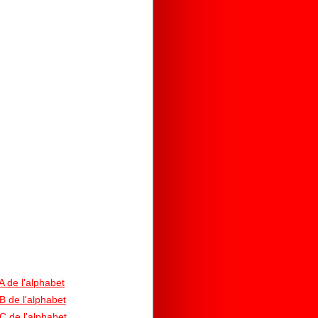
 A de l'alphabet
 B de l'alphabet
 C de l'alphabet