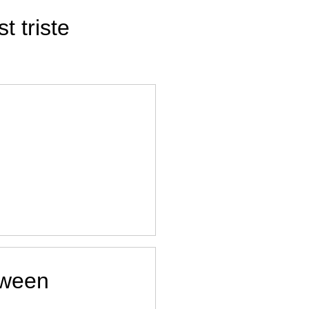
 triste
oween