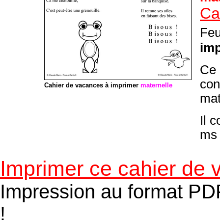
Ca
Feu
im
Ce
con
Cahier de vacances à imprimer
maternelle
mat
Il 
ms 
Imprimer ce cahier de 
Impression au format PDF
!