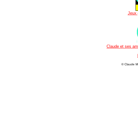
Jeux 
Claude et ses ami
© Claude M