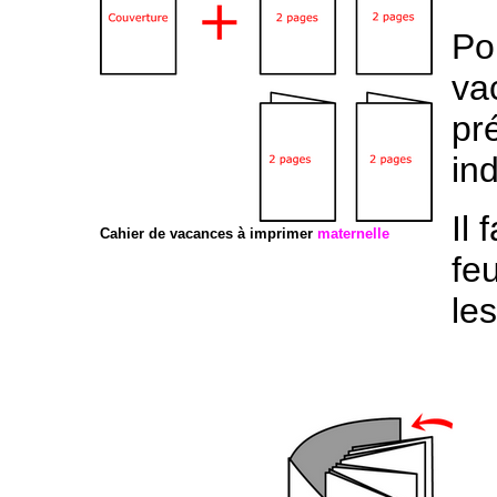
Po
va
pr
in
Il 
Cahier de vacances à imprimer
maternelle
fe
les