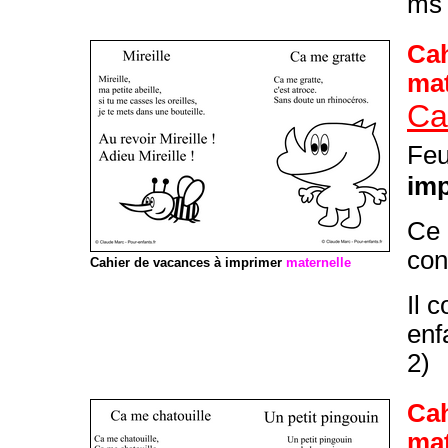
ms 
Cah
mat
Ca
Feu
im
Ce
con
Cahier de vacances à imprimer
maternelle
Il 
enf
2)
Cah
mat