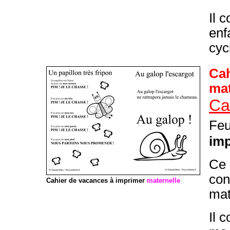
Il 
enf
cyc
Cah
mat
Ca
Feu
im
Ce
con
Cahier de vacances à imprimer
maternelle
mat
Il 